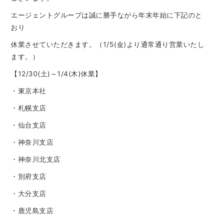
​エージェントグループは​​誠に勝手ながら​年末年始に下記の​と
おり
休業させていただきます。​（​1/5(金)より通常通り営業いたし
ます。​）​
【12/30(土)～1/4(木)休業】
・東京本社
・札幌支店
・仙台支店
・神奈川支店
・神奈川北支店
・別府支店
・大分支店
・鹿児島支店