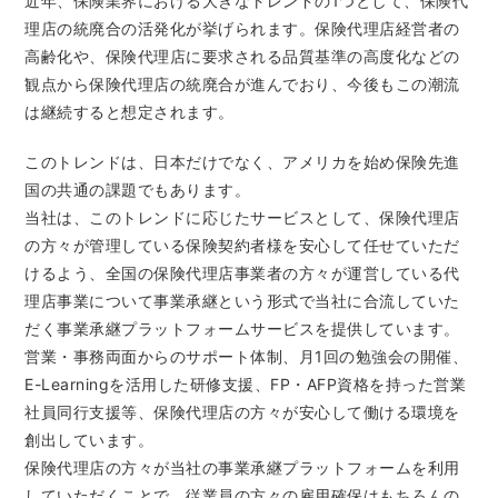
近年、保険業界における大きなトレンドの1つとして、保険代
理店の統廃合の活発化が挙げられます。保険代理店経営者の
高齢化や、保険代理店に要求される品質基準の高度化などの
観点から保険代理店の統廃合が進んでおり、今後もこの潮流
は継続すると想定されます。
このトレンドは、日本だけでなく、アメリカを始め保険先進
国の共通の課題でもあります。
当社は、このトレンドに応じたサービスとして、保険代理店
の方々が管理している保険契約者様を安心して任せていただ
けるよう、全国の保険代理店事業者の方々が運営している代
理店事業について事業承継という形式で当社に合流していた
だく事業承継プラットフォームサービスを提供しています。
営業・事務両面からのサポート体制、月1回の勉強会の開催、
E-Learningを活用した研修支援、FP・AFP資格を持った営業
社員同行支援等、保険代理店の方々が安心して働ける環境を
創出しています。
保険代理店の方々が当社の事業承継プラットフォームを利用
していただくことで、従業員の方々の雇用確保はもちろんの