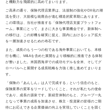
と機動力を飛躍的に高めてまいります。
ご高承の通り、保険代理店業界は、法規制の強化やDX化の潮
流を受け、大規模な統廃合が進む構造的変革期にあります。
この環境は、当社が推進する「保険代理店支援プラットフォ
ーム」事業にとって、まさに大きな事業機会です。新体制へ
の移行は、この好機を確実に捉え、国内におけるシェア拡大
を一層加速させるための布石です。
また、成長のもう一つの柱である海外事業においても、本移
行を機に、M&Aを含めた展開をより積極的に推進できる体制
が整いました。米国西海岸での成功モデルを全米、そしてグ
ローバルへと展開する成長戦略を力強く推し進めてまいりま
す。
「保険の『あんしん』は人で完成する」という信念のもと、
保険業界の変革をリードしていくこと。それが私たちの使命
であり、成長の源泉です。新経営体制のもと、グループ一丸
となって事業の成長を加速させ、株主・投資家の皆様のご期
待にお応えできる企業価値の向上を実現していくことを固く